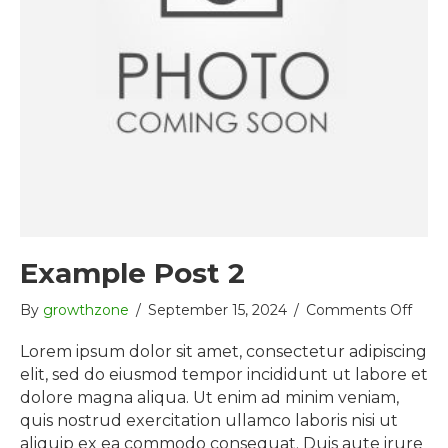
Example Post 2
on
By
growthzone
/
September 15, 2024
/
Comments Off
Exam
Post
Lorem ipsum dolor sit amet, consectetur adipiscing
2
elit, sed do eiusmod tempor incididunt ut labore et
dolore magna aliqua. Ut enim ad minim veniam,
quis nostrud exercitation ullamco laboris nisi ut
aliquip ex ea commodo consequat. Duis aute irure