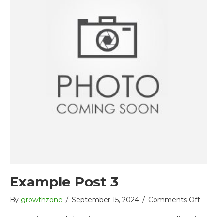
Example Post 3
on
By
growthzone
/
September 15, 2024
/
Comments Off
Exam