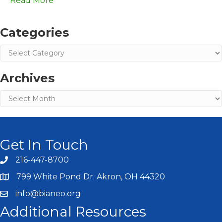
Read More
Categories
Categories
Archives
Archives
Get In Touch
216-447-8700
799 White Pond Dr. Akron, OH 44320
info@bianeo.org
Additional Resources